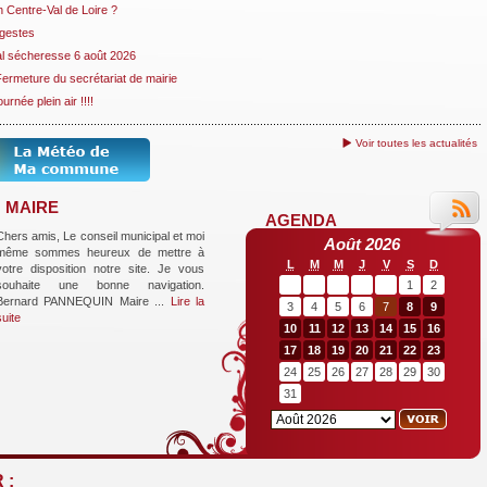
 Centre-Val de Loire ?
 gestes
al sécheresse 6 août 2026
Fermeture du secrétariat de mairie
urnée plein air !!!!
Voir toutes les actualités
 MAIRE
AGENDA
Chers amis, Le conseil municipal et moi
Août 2026
même sommes heureux de mettre à
L
M
M
J
V
S
D
votre disposition notre site. Je vous
souhaite une bonne navigation. ​
1
2
Bernard PANNEQUIN Maire ...
Lire la
3
4
5
6
7
8
9
suite
10
11
12
13
14
15
16
17
18
19
20
21
22
23
24
25
26
27
28
29
30
31
 :