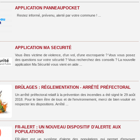
APPLICATION PANNEAUPOCKET
Restez informé, prévenu, alerté par votre commune ! ...
APPLICATION MA SECURITÉ
Vous êtes victime de violence, d’un vol, d’une escroquerie ? Vous vous posez
des questions sur votre sécurité ? Vous recherchez des conseils ? La nouvelle
application Ma Sécurité vous vient en aide ...
BRÛLAGES : RÉGLEMENTATION - ARRÊTÉ PRÉFECTORAL
Un arrêté préfectoral relatif à la prévention des incendies a été signé le 29 août
2018. Pour le bien être de tous et de l'environnement, merci de bien vouloir en
respecter les dispositions. Arrêté ...
FR-ALERT : UN NOUVEAU DISPOSITIF D'ALERTE AUX
POPULATIONS
FR-Alert est un système d’alerte des populations qui permet d'envoyer