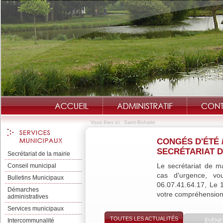
Vous êtes ici :
Saint-Bohaire
CONGÉS D'ÉTÉ 
SECRÉTARIAT D
Secrétariat de la mairie
Le secrétariat de m
Conseil municipal
cas d'urgence, vo
Bulletins Municipaux
06.07.41.64.17, Le 1
Démarches
votre compréhension.
administratives
Services municipaux
TOUTES LES ACTUALITÉS
Intercommunalité
ÉVÈNE