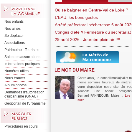
Où se baigner en Centre-Val de Loire ?
L'EAU, les bons gestes
Nos enfants
Arrêté préfectoral sécheresse 6 août 202
Nos ainés
Congés d'été // Fermeture du secrétariat
Se déplacer
29 août 2026 : Journée plein air !!!!
Associations
Patrimoine - Tourisme
Salle des associations
Informations pratiques
LE MOT DU MAIRE
Numéros utiles
Nous trouver
Chers amis, Le conseil municipal et m
même sommes heureux de mettre
Album photos
votre disposition notre site. Je vo
souhaite une bonne navigation.
Demandes d'autorisation
Bernard PANNEQUIN Maire ...
Lire 
d'urbanisme (GNAU)
suite
Géoportail de l'urbanisme
Procédures en cours