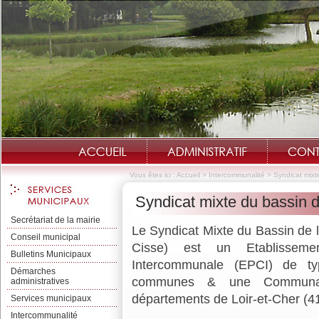
Vous êtes ici :
Accueil
>
Intercommunalité
>
Syndicat mixt
Syndicat mixte du bassin d
Secrétariat de la mairie
Le Syndicat Mixte du Bassin de 
Conseil municipal
Cisse) est un Etablisseme
Bulletins Municipaux
Intercommunale (EPCI) de t
Démarches
communes & une Communa
administratives
départements de Loir-et-Cher (41)
Services municipaux
Intercommunalité