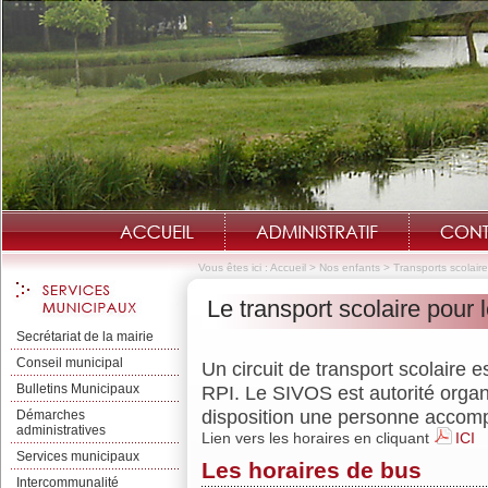
Vous êtes ici :
Accueil
>
Nos enfants
>
Transports scolair
Le transport scolaire pour 
Secrétariat de la mairie
Conseil municipal
Un circuit de transport scolaire e
Bulletins Municipaux
RPI. Le SIVOS est autorité organ
disposition une personne accomp
Démarches
administratives
Lien vers les horaires en cliquant
ICI
Services municipaux
Les horaires de bus
Intercommunalité