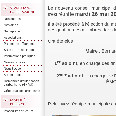
Le nouveau conseil municipal 
mardi 26 mai 20
s'est réuni le
Nos enfants
Il a été procédé à l'élection du ma
Nos ainés
désignation des membres dans le
Se déplacer
Associations
Ont été élus
:
Patrimoine - Tourisme
Salle des associations
Maire
: Berna
Informations pratiques
er
Numéros utiles
1
adjoint
, en charge des f
Nous trouver
ème
Album photos
2
adjoint
, en charge de 
ÉM
Demandes d'autorisation
d'urbanisme (GNAU)
Géoportail de l'urbanisme
Retrouvez l'équipe municipale a
Procédures en cours