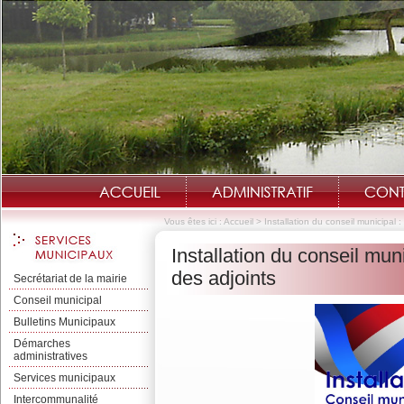
Vous êtes ici :
Accueil
>
Installation du conseil municipal :
Installation du conseil muni
des adjoints
Secrétariat de la mairie
Conseil municipal
Bulletins Municipaux
Démarches
administratives
Services municipaux
Intercommunalité