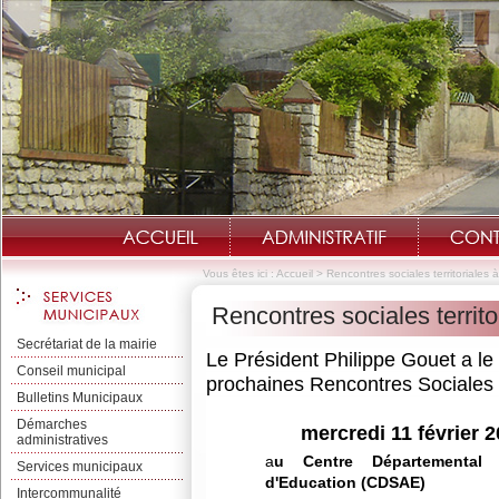
Vous êtes ici :
Accueil
>
Rencontres sociales territoriales 
Rencontres sociales territo
Secrétariat de la mairie
L
e Président Philippe Gouet
a le
Bie
Conseil municipal
prochaines Rencontres Sociales T
Bulletins Municipaux
Démarches
m
ercredi 11 février 
administratives
a
u
Centre Départementa
Services municipaux
d'Education (CDSAE)
Intercommunalité