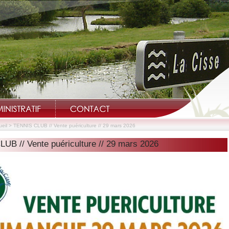
eil
>
TENNIS CLUB // Vente puériculture // 29 mars 2026
UB // Vente puériculture // 29 mars 2026
Bienvenue sur le site