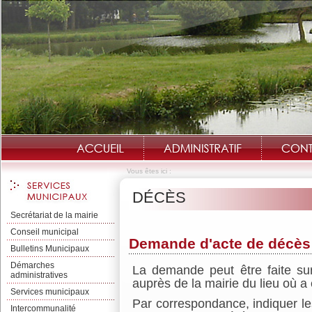
Vous êtes ici :
DÉCÈS
Secrétariat de la mairie
Conseil municipal
Demande d'acte de décès
Bulletins Municipaux
Démarches
La demande peut être faite su
administratives
auprès de la mairie du lieu où a 
Services municipaux
Par correspondance, indiquer l
Intercommunalité