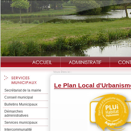
Vous êtes ici :
Le Plan Local d'Urbanism
Secrétariat de la mairie
Conseil municipal
Bulletins Municipaux
Démarches
administratives
Services municipaux
Intercommunalité