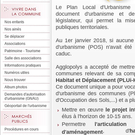
Le Plan Local d'Urbanisme 
document d'urbanisme et de 
législateur, qui permet la mi
Nos enfants
publiques territoriales.
Nos ainés
Se déplacer
Au 1er janvier 2018, si aucune
Associations
d'urbanisme (POS) n'avait été 
Patrimoine - Tourisme
caduc.
Salle des associations
Informations pratiques
Agglopolys a accepté de mettr
communes relevant de sa compé
Numéros utiles
Habitat et Déplacement (PLUi-
Nous trouver
Ce document unique a pour voca
Album photos
d'urbanisme des communes (Pl
Demandes d'autorisation
d'urbanisme (GNAU)
d'Occupation des Sols,...) et a plu
Géoportail de l'urbanisme
Mettre en œuvre
le projet i
élus à l'horizon de 10-15 ans.
Permettre
l'articulation
Procédures en cours
, d'
ha
d'aménagement